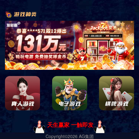
共
0
页
0
条