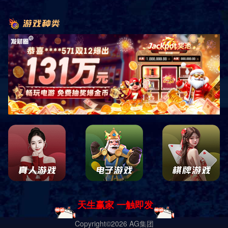
共
0
页
0
条