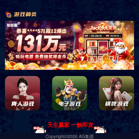
华悦集团自1998年4月成立以来，以绿色健康、服务全球为宗旨，
创新研发，科学管理为核心，立足上海，辐射全球，核心成员包括上海
华悦包装制品有限公司、嘉兴华悦包装用品有限公司、柬埔寨华康包装
科技有限公司、河南华江环保科技有限公司等，本着“持续发展，环保
先行”的经营理念，华悦包装的产品，被广泛应用于医疗、卫包、食
品、商超、电商、家居、工业、生物降解等各大领域的200多类产品，
每年有近80%的产品销往北美、欧洲、日本，东南亚等50多个国家和地
区。
为确保产品全过程的精准把控25年来，华悦集团以ISO9001:2015
质量管理体系ISO14001:2015环境管理体系为基础，围绕诚信、稳健、
安全、和谐的企业价值观，先后导入并通过了ISO13485医疗器械质量
管理体系、 GMP良好生产规范、BRC全球食品标准、社会责任审核、
GSV/C-TPAT反恐认证、QS食品质量安全检验、DIN德国降解认证，不
断将优质产品推向北美、欧洲、东南亚市场。