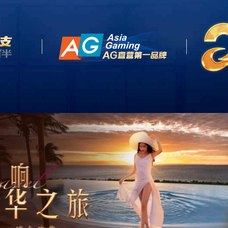
首页
关于我们