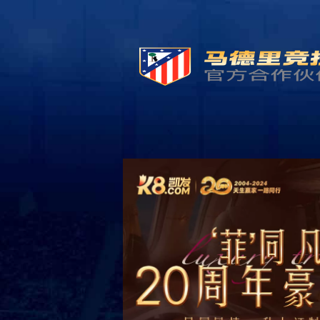
首页
新闻资讯
集团新闻